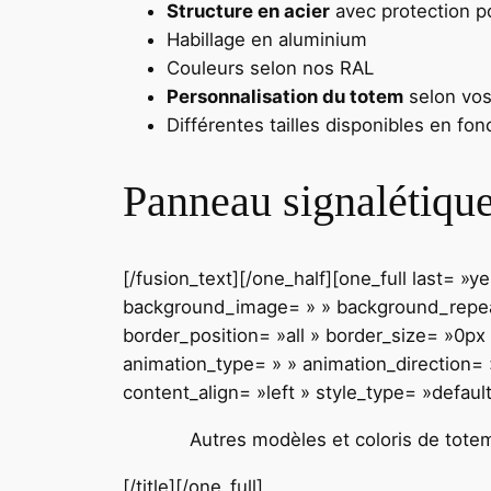
Structure en acier
avec protection po
Habillage en aluminium
Couleurs selon nos RAL
Personnalisation du totem
selon vos
Différentes tailles disponibles en fo
Panneau signalétique 
[/fusion_text][/one_half][one_full last= 
background_image= » » background_repeat
border_position= »all » border_size= »0px
animation_type= » » animation_direction= »
content_align= »left » style_type= »defaul
A
u
t
r
e
s
m
o
d
è
l
e
s
e
t
c
o
l
o
r
i
s de totem
[/title][/one_full]