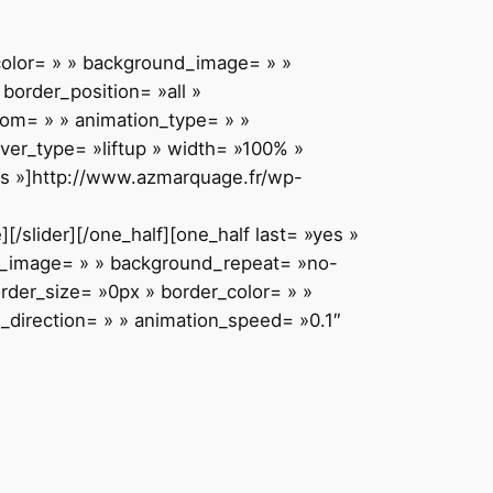
color= » » background_image= » »
border_position= »all »
tom= » » animation_type= » »
over_type= »liftup » width= »100% »
»yes »]http://www.azmarquage.fr/wp-
/slider][/one_half][one_half last= »yes »
d_image= » » background_repeat= »no-
order_size= »0px » border_color= » »
_direction= » » animation_speed= »0.1″