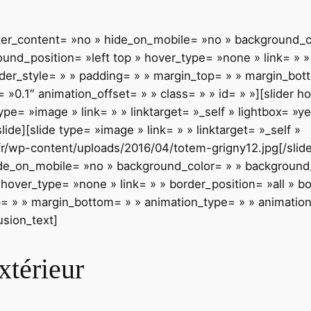
nter_content= »no » hide_on_mobile= »no » background_
d_position= »left top » hover_type= »none » link= » » 
rder_style= » » padding= » » margin_top= » » margin_bot
»0.1″ animation_offset= » » class= » » id= » »][slider h
type= »image » link= » » linktarget= »_self » lightbox= 
de][slide type= »image » link= » » linktarget= »_self »
/wp-content/uploads/2016/04/totem-grigny12.jpg[/slide][
ide_on_mobile= »no » background_color= » » backgroun
 hover_type= »none » link= » » border_position= »all » b
p= » » margin_bottom= » » animation_type= » » animation
usion_text]
xtérieur