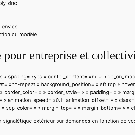
ly zinc
 envies
nction du modèle
pour entreprise et collectiv
»yes » spacing= »yes » center_content= »no » hide_on_mo
= »no-repeat » background_position= »left top » hover_
 » border_color= » » border_style= » » padding= » » mar
 » animation_speed= »0.1″ animation_offset= » » class= » 
t » sep_color= » » margin_top= » » margin_bottom= » » cl
 signalétique extérieur
s
u
r
d
e
m
a
n
d
e
s
e
n
f
o
n
c
t
i
o
n
d
e
v
o