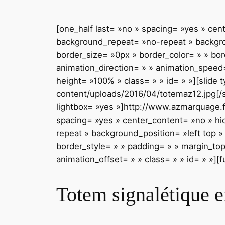
[one_half last= »no » spacing= »yes » ce
background_repeat= »no-repeat » backgroun
border_size= »0px » border_color= » » bo
animation_direction= » » animation_speed= 
height= »100% » class= » » id= » »][slide 
content/uploads/2016/04/totemaz12.jpg[/sli
lightbox= »yes »]http://www.azmarquage.fr
spacing= »yes » center_content= »no » h
repeat » background_position= »left top »
border_style= » » padding= » » margin_to
animation_offset= » » class= » » id= » »][f
Totem signalétique e