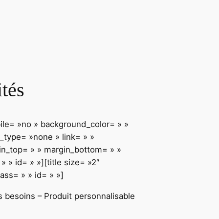
ités
bile= »no » background_color= » »
type= »none » link= » »
gin_top= » » margin_bottom= » »
» id= » »][title size= »2″
ass= » » id= » »]
s
b
e
s
o
i
n
s –
Produit personnalisable