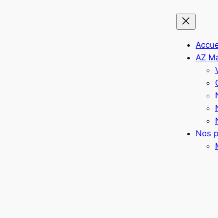
Accue
AZ M
Nos p