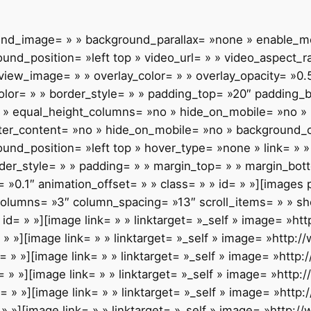
ound_image= » » background_parallax= »none » enable_mo
nd_position= »left top » video_url= » » video_aspect_r
iew_image= » » overlay_color= » » overlay_opacity= »0.
olor= » » border_style= » » padding_top= »20″ padding_
 » equal_height_columns= »no » hide_on_mobile= »no » m
enter_content= »no » hide_on_mobile= »no » background
d_position= »left top » hover_type= »none » link= » » 
rder_style= » » padding= » » margin_top= » » margin_bot
 »0.1″ animation_offset= » » class= » » id= » »][images 
columns= »3″ column_spacing= »13″ scroll_items= » » s
» id= » »][image link= » » linktarget= »_self » image= »
» »][image link= » » linktarget= »_self » image= »http
= » »][image link= » » linktarget= »_self » image= »htt
 » »][image link= » » linktarget= »_self » image= »htt
= » »][image link= » » linktarget= »_self » image= »htt
» »][image link= » » linktarget= »_self » image= »http: