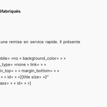
éfabriqués
.
 une remise en service rapide. Il présente
obile= »no » background_color= » »
type= »none » link= » »
gin_top= » » margin_bottom= » »
» id= » »][title size= »2″
ass= » » id= » »]