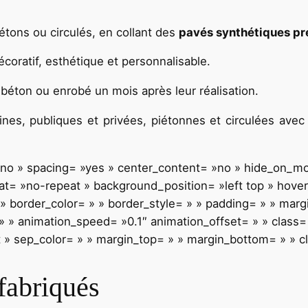
iétons ou circulés, en collant des
pavés synthétiques pr
oratif, esthétique et personnalisable.
béton ou enrobé un mois après leur réalisation.
nes, publiques et privées, piétonnes et circulées avec
= »no » spacing= »yes » center_content= »no » hide_on_m
= »no-repeat » background_position= »left top » hover_
 » border_color= » » border_style= » » padding= » » mar
 » animation_speed= »0.1″ animation_offset= » » class= » 
t » sep_color= » » margin_top= » » margin_bottom= » » cl
éfabriqués