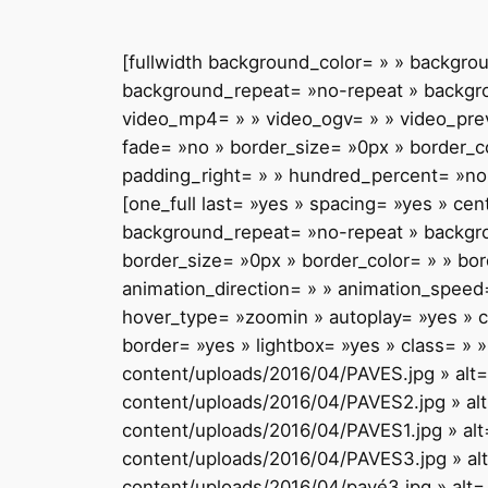
[fullwidth background_color= » » backgr
background_repeat= »no-repeat » backgrou
video_mp4= » » video_ogv= » » video_prev
fade= »no » border_size= »0px » border_c
padding_right= » » hundred_percent= »no
[one_full last= »yes » spacing= »yes » c
background_repeat= »no-repeat » backgroun
border_size= »0px » border_color= » » bo
animation_direction= » » animation_speed=
hover_type= »zoomin » autoplay= »yes » 
border= »yes » lightbox= »yes » class= » 
content/uploads/2016/04/PAVES.jpg » alt= 
content/uploads/2016/04/PAVES2.jpg » alt
content/uploads/2016/04/PAVES1.jpg » alt=
content/uploads/2016/04/PAVES3.jpg » alt
content/uploads/2016/04/pavé3.jpg » alt= 