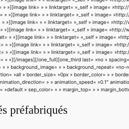
 » »][image link= » » linktarget= »_self » image= »http
= » »][image link= » » linktarget= »_self » image= »htt
 » »][image link= » » linktarget= »_self » image= »http
» »][image link= » » linktarget= »_self » image= »http:
lt= » »][image link= » » linktarget= »_self » image= »h
= » »][image link= » » linktarget= »_self » image= »htt
= » »][image link= » » linktarget= »_self » image= »htt
= » »][/images][/one_full][one_third last= »no » spacing
 » » background_image= » » background_repeat= »no-rep
tion= »all » border_size= »0px » border_color= » » borde
imation_direction= » » animation_speed= »0.1″ animation_
e= »default » sep_color= » » margin_top= » » margin_bott
és préfabriqués