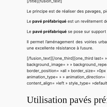
[/title][fusion_text]
Le principe est de réaliser des pavages, p
Le
pavé préfabriqué
est un revêtement déc
Le
pavé préfabriqué
se pose sur support 
Il permet l’aménagement des voiries urbai
une excellente résistance à l’usure.
[/fusion_text][/one_third][one_third last
background_image= » » background_repeat
border_position= »all » border_size= »0px
animation_type= » » animation_direction= »
content_align= »left » style_type= »defaul
Utilisation pavés pr