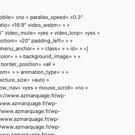
bile= »no » parallax_speed= »0.3″
atio= »16:9″ video_webm= » »
5″ video_mute= »yes » video_loop= »yes »
bottom= »20″ padding_left= » »
enu_anchor= » » class= » » id= » »]
_color= » » background_image= » »
border_position= »all »
tom= » » animation_type= » »
picture_size= »auto »
how_nav= »yes » mouse_scroll= »no »
http://www.azmarquage.fr/wp-
://www.azmarquage.fr/wp-
p://www.azmarquage.fr/wp-
p://www.azmarquage.fr/wp-
p://www.azmarquage.fr/wp-
//www.azmarquage.fr/wp-