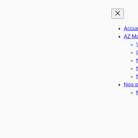
Accue
AZ M
Nos p