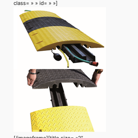
class= » » id= » »]
[/imageframe][title size= »2″