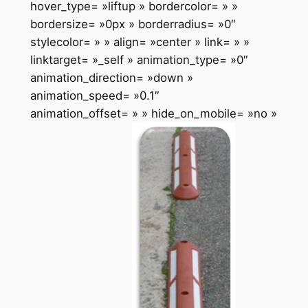
hover_type= »liftup » bordercolor= » »
bordersize= »0px » borderradius= »0″
stylecolor= » » align= »center » link= » »
linktarget= »_self » animation_type= »0″
animation_direction= »down »
animation_speed= »0.1″
animation_offset= » » hide_on_mobile= »no »