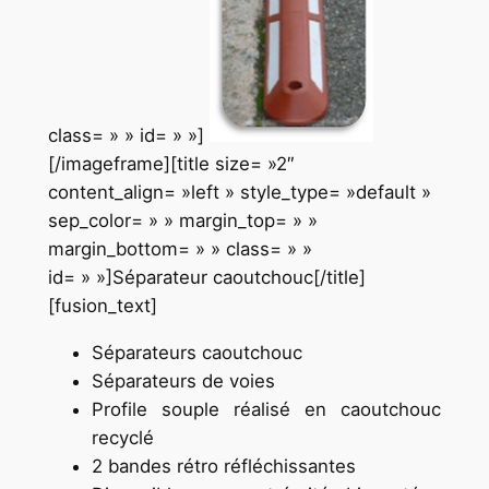
class= » » id= » »]
[/imageframe][title size= »2″
content_align= »left » style_type= »default »
sep_color= » » margin_top= » »
margin_bottom= » » class= » »
id= » »]Séparateur caoutchouc[/title]
[fusion_text]
Séparateurs caoutchouc
Séparateurs de voies
Profile souple réalisé en caoutchouc
recyclé
2 bandes rétro réfléchissantes