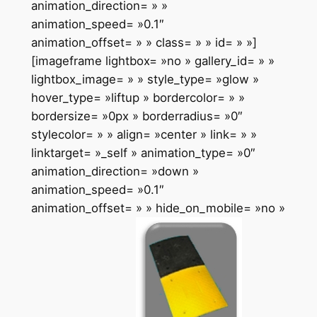
animation_direction= » »
animation_speed= »0.1″
animation_offset= » » class= » » id= » »]
[imageframe lightbox= »no » gallery_id= » »
lightbox_image= » » style_type= »glow »
hover_type= »liftup » bordercolor= » »
bordersize= »0px » borderradius= »0″
stylecolor= » » align= »center » link= » »
linktarget= »_self » animation_type= »0″
animation_direction= »down »
animation_speed= »0.1″
animation_offset= » » hide_on_mobile= »no »