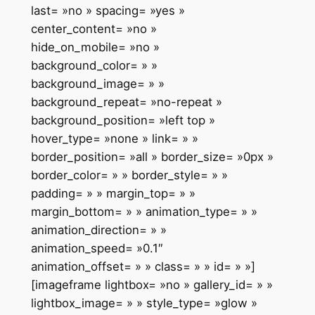
last= »no » spacing= »yes »
center_content= »no »
hide_on_mobile= »no »
background_color= » »
background_image= » »
background_repeat= »no-repeat »
background_position= »left top »
hover_type= »none » link= » »
border_position= »all » border_size= »0px »
border_color= » » border_style= » »
padding= » » margin_top= » »
margin_bottom= » » animation_type= » »
animation_direction= » »
animation_speed= »0.1″
animation_offset= » » class= » » id= » »]
[imageframe lightbox= »no » gallery_id= » »
lightbox_image= » » style_type= »glow »