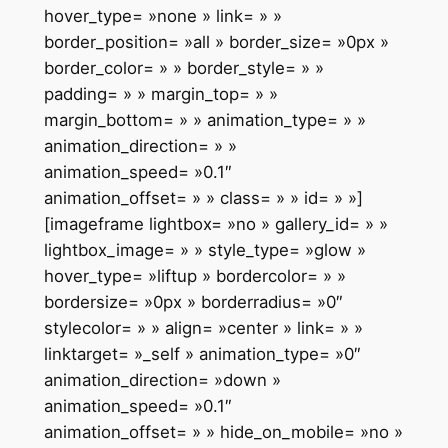
hover_type= »none » link= » »
border_position= »all » border_size= »0px »
border_color= » » border_style= » »
padding= » » margin_top= » »
margin_bottom= » » animation_type= » »
animation_direction= » »
animation_speed= »0.1″
animation_offset= » » class= » » id= » »]
[imageframe lightbox= »no » gallery_id= » »
lightbox_image= » » style_type= »glow »
hover_type= »liftup » bordercolor= » »
bordersize= »0px » borderradius= »0″
stylecolor= » » align= »center » link= » »
linktarget= »_self » animation_type= »0″
animation_direction= »down »
animation_speed= »0.1″
animation_offset= » » hide_on_mobile= »no »