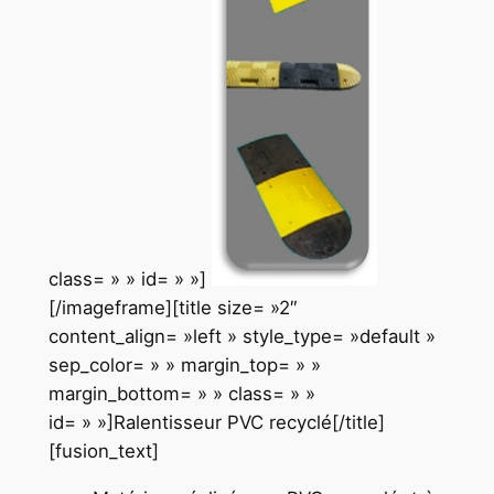
class= » » id= » »]
[/imageframe][title size= »2″
content_align= »left » style_type= »default »
sep_color= » » margin_top= » »
margin_bottom= » » class= » »
id= » »]Ralentisseur PVC recyclé[/title]
[fusion_text]