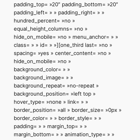
padding_top= »20″ padding_bottom= »20″
padding_left= » » padding_right= » »
hundred_percent= »no »
equal_height_columns= »no »
hide_on_mobile= »no » menu_anchor= » »
class= » » id= » »][one_third last= »no »
spacing= »yes » center_content= »no »
hide_on_mobile= »no »
background_color= » »
background_image= » »
background_repeat= »no-repeat »
background_position= »left top »
hover_type= »none » link= » »
border_position= »all » border_size= »0px »
border_color= » » border_style= » »
padding= » » margin_top= » »
margin_bottom= » » animation_type= » »