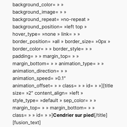
background_color= » »
background_image= » »
background_repeat= »no-repeat »
background_position= »left top »
hover_type= »none » link= » »
border_position= »all » border_size= »0px »
border_color= » » border_style= » »
padding= » » margin_top= » »
margin_bottom= » » animation_type= » »
animation_direction= » »
animation_speed= »0.1″
animation_offset= » » class= » » id= » »][title
size= »2″ content_align= »left »
style_type= »default » sep_color= » »
margin_top= » » margin_bottom= » »
class= » » id= » »]
Cendrier sur pied
[/title]
[fusion_text]