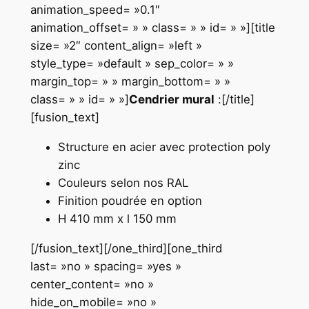
animation_speed= »0.1″
animation_offset= » » class= » » id= » »][title
size= »2″ content_align= »left »
style_type= »default » sep_color= » »
margin_top= » » margin_bottom= » »
class= » » id= » »]
Cendrier mural
:[/title]
[fusion_text]
Structure en acier avec protection poly
zinc
Couleurs selon nos RAL
Finition poudrée en option
H 410 mm x l 150 mm
[/fusion_text][/one_third][one_third
last= »no » spacing= »yes »
center_content= »no »
hide_on_mobile= »no »