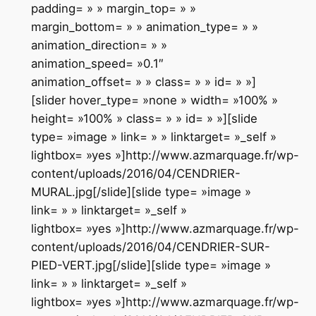
padding= » » margin_top= » »
margin_bottom= » » animation_type= » »
animation_direction= » »
animation_speed= »0.1″
animation_offset= » » class= » » id= » »]
[slider hover_type= »none » width= »100% »
height= »100% » class= » » id= » »][slide
type= »image » link= » » linktarget= »_self »
lightbox= »yes »]http://www.azmarquage.fr/wp-
content/uploads/2016/04/CENDRIER-
MURAL.jpg[/slide][slide type= »image »
link= » » linktarget= »_self »
lightbox= »yes »]http://www.azmarquage.fr/wp-
content/uploads/2016/04/CENDRIER-SUR-
PIED-VERT.jpg[/slide][slide type= »image »
link= » » linktarget= »_self »
lightbox= »yes »]http://www.azmarquage.fr/wp-