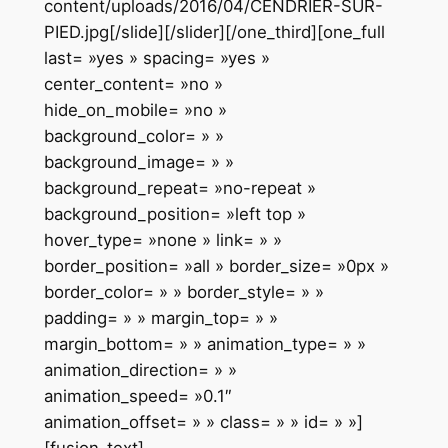
content/uploads/2016/04/CENDRIER-SUR-
PIED.jpg[/slide][/slider][/one_third][one_full
last= »yes » spacing= »yes »
center_content= »no »
hide_on_mobile= »no »
background_color= » »
background_image= » »
background_repeat= »no-repeat »
background_position= »left top »
hover_type= »none » link= » »
border_position= »all » border_size= »0px »
border_color= » » border_style= » »
padding= » » margin_top= » »
margin_bottom= » » animation_type= » »
animation_direction= » »
animation_speed= »0.1″
animation_offset= » » class= » » id= » »]
[fusion_text]