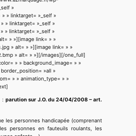
self »
 » linktarget= »_self »
» linktarget= »_self »
» linktarget= »_self »
= » »][image link= » »
g » alt= » »][image link= » »
mp » alt= » »][/images][/one_full]
_color= » » background_image= » »
border_position= »all »
tom= » » animation_type= » »
ext]
e :
parution
sur J.O. du 24/04/2008 – art.
 que les personnes handicapée (comprenant
les personnes en fauteuils roulants, les