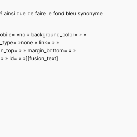
té ainsi que de faire le fond bleu synonyme
mobile= »no » background_color= » »
type= »none » link= » »
gin_top= » » margin_bottom= » »
 » id= » »][fusion_text]