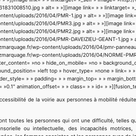
31008510.jpg » alt= » »][image link= » » linktarget= »_
ent/uploads/2016/04/PMR-1.jpg » alt= » »][image link= »
ent/uploads/2016/04/PMR3.jpg » alt= » »][image link= » 
ent/uploads/2016/04/PMR2.jpg » alt= » »][image link= » 
tent/uploads/2016/04/PMR-DAVEIZIEU-GEANT-1.jpg » alt
azmarquage.fr/wp-content/uploads/2016/04/pmr-panneau.jp
.azmarquage.fr/wp-content/uploads/2016/04/NORME-PMR.b
enter_content= »no » hide_on_mobile= »no » background
d_position= »left top » hover_type= »none » link= » » 
rder_style= » » padding= » » margin_top= » » margin_bot
»0.1″ animation_offset= » » class= » » id= » »][fusion_t
ccessibilité de la voirie aux personnes à mobilité réduit
ont toutes les personnes qui ont une difficulté, telles
sorielle ou intellectuelle, des incapacités motrices, 