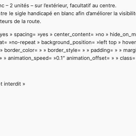
– 2 unités – sur l’extérieur, facultatif au centre.
 le sigle handicapé en blanc afin d’améliorer la visibili
eurs de la route.
= »yes » spacing= »yes » center_content= »no » hide_on_
= »no-repeat » background_position= »left top » hover_
 » border_color= » » border_style= » » padding= » » mar
 » animation_speed= »0.1″ animation_offset= » » class= »
 interdit »