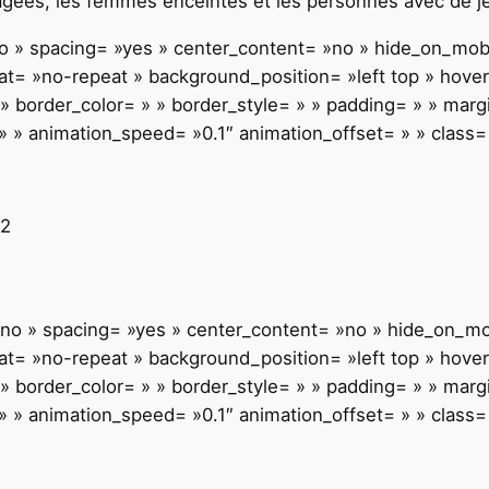
 âgées, les femmes enceintes et les personnes avec de 
 »no » spacing= »yes » center_content= »no » hide_on_mo
= »no-repeat » background_position= »left top » hover_
 » border_color= » » border_style= » » padding= » » mar
 » animation_speed= »0.1″ animation_offset= » » class= »
F2
= »no » spacing= »yes » center_content= »no » hide_on_m
= »no-repeat » background_position= »left top » hover_
 » border_color= » » border_style= » » padding= » » mar
 » animation_speed= »0.1″ animation_offset= » » class= »