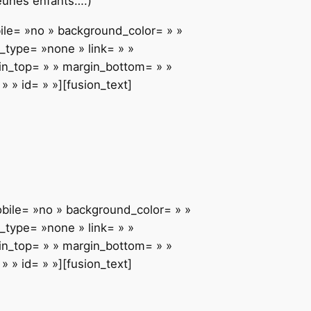
jeunes enfants….)
bile= »no » background_color= » »
type= »none » link= » »
gin_top= » » margin_bottom= » »
 » id= » »][fusion_text]
obile= »no » background_color= » »
type= »none » link= » »
gin_top= » » margin_bottom= » »
 » id= » »][fusion_text]