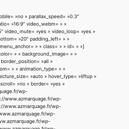
bile= »no » parallax_speed= »0.3″
atio= »16:9″ video_webm= » »
5″ video_mute= »yes » video_loop= »yes »
bottom= »20″ padding_left= » »
enu_anchor= » » class= » » id= » »]
_color= » » background_image= » »
border_position= »all »
tom= » » animation_type= » »
icture_size= »auto » hover_type= »liftup »
croll= »no » border= »yes »
quage.fr/wp-
ttp://www.azmarquage.fr/wp-
tp://www.azmarquage.fr/wp-
://www.azmarquage.fr/wp-
/www.azmarquage.fr/wp-
://www.azmarquage.fr/wp-