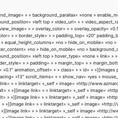
ound_image= » » background_parallax= »none » enable_mo
nd_position= »left top » video_url= » » video_aspect_r
iew_image= » » overlay_color= » » overlay_opacity= »0.
olor= » » border_style= » » padding_top= »20″ padding_
 » equal_height_columns= »no » hide_on_mobile= »no » m
enter_content= »no » hide_on_mobile= »no » background
d_position= »left top » hover_type= »none » link= » » 
rder_style= » » padding= » » margin_top= » » margin_bot
»0.1″ animation_offset= » » class= » » id= » »][images p
acing= »13″ scroll_items= » » show_nav= »yes » mouse_s
 link= » » linktarget= »_self » image= »http://www.azmar
t= » »][image link= » » linktarget= »_self » image= »h
t= » »][image link= » » linktarget= »_self » image= »ht
 » »][image link= » » linktarget= »_self » image= »http
 »][image link= » » linktarget= »_self » image= »http:/
 » »][image link= » » linktarget= »_self » image= »http