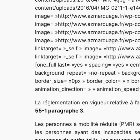
content/uploads/2016/04/IMG_0211-1-e14618
image= »http://www.azmarquage.fr/wp-cont
image= »http://www.azmarquage.fr/wp-cont
image= »http://www.azmarquage.fr/wp-cont
image= »http://www.azmarquage.fr/wp-con
linktarget= »_self » image= »http://www.
linktarget= »_self » image= »http://www
[one_full last= »yes » spacing= »yes » c
background_repeat= »no-repeat » backgroun
border_size= »0px » border_color= » » bo
animation_direction= » » animation_speed= 
La réglementation en vigueur relative à l’a
55-1 paragraphe
3.
Les personnes à mobilité réduite (PMR) s
les personnes ayant des incapacités sen