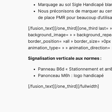
Marquage au sol Sigle Handicapé blanc 
Nous préconisons de marquer au centre
de place PMR pour beaucoup d’utilisat
[/fusion_text][/one_third][one_third last
background_image= » » background_repeat
border_position= »all » border_size= »0px
animation_type= » » animation_direction= »
Signalisation verticale aux normes :
Panneau B6d « Stationnement et arrêt
Panonceau M6h : logo handicapé
[/fusion_text][/one_third][/fullwidth]