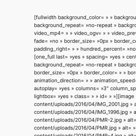
[fullwidth background_color= » » backgr
background_repeat= »no-repeat » backgrou
video_mp4= » » video_ogv= » » video_prev
fade= »no » border_size= »0px » border_c
padding_right= » » hundred_percent= »no
[one_full last= »yes » spacing= »yes » c
background_repeat= »no-repeat » backgroun
border_size= »0px » border_color= » » bo
animation_direction= » » animation_speed= 
autoplay= »yes » columns= »3″ column_sp
lightbox= »yes » class= » » id= » »][image
content/uploads/2016/04/IMG_2001.jpg » al
content/uploads/2016/04/IMG_1996.jpg » al
content/uploads/2016/04/PMR-2.jpg » alt=
content/uploads/2016/04/PMR.jpg » alt= »
content/uploads/2016/04/PMR-4.jpg » alt=