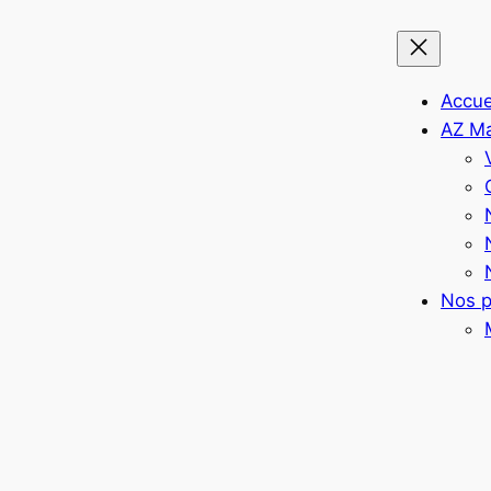
Accue
AZ M
Nos p