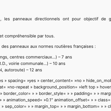
es panneaux directionnels ont pour objectif de gu
le et compréhensible par tous.
s des panneaux aux normes routières françaises :
rkings, centres commerciaux…) – 7 ans
R.D., voirie communale…) – 10 ans
N, autoroute) – 12 ans
»yes » spacing= »yes » center_content= »no » hide_on_mo
= »no-repeat » background_position= »left top » hover_
 » border_color= » » border_style= » » padding= » » mar
 » animation_speed= »0.1″ animation_offset= » » class= » 
t » sep_color= » » margin_top= » » margin_bottom= » » cl