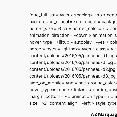
[one_full last= »yes » spacing= »no » ce
background_repeat= »no-repeat » backgroun
border_size= »0px » border_color= » » bo
animation_direction= »down » animation_sp
hover_type= »liftup » autoplay= »yes » c
border= »yes » lightbox= »yes » class= » 
content/uploads/2016/05/panneau-d1.jpg » 
content/uploads/2016/05/panneau-d.jpg » a
content/uploads/2016/05/panneau-d2.jpg »
content/uploads/2016/05/panneau-d3.jpg » 
hide_on_mobile= »no » background_color=
hover_type= »none » link= » » border_posi
margin_bottom= » » animation_type= » » an
size= »2″ content_align= »left » style_typ
AZ Marqua