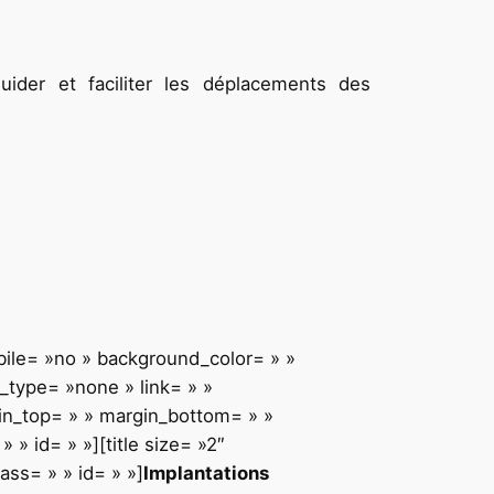
ider et faciliter les déplacements des
bile= »no » background_color= » »
type= »none » link= » »
gin_top= » » margin_bottom= » »
» id= » »][title size= »2″
ass= » » id= » »]
Implantations