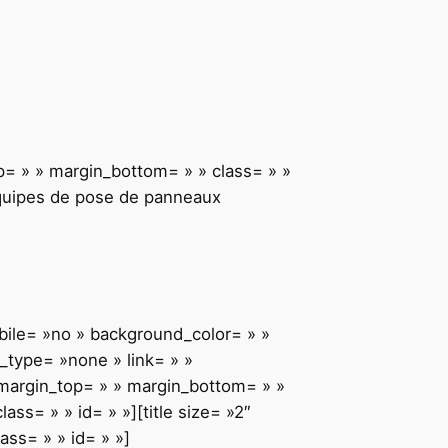
top= » » margin_bottom= » » class= » »
quipes de pose de panneaux
obile= »no » background_color= » »
type= »none » link= » »
» margin_top= » » margin_bottom= » »
ss= » » id= » »][title size= »2″
ass= » » id= » »]