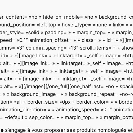
nter_content= »no » hide_on_mobile= »no » background_
d_position= »left top » hover_type= »none » link= » » 
rder_style= »solid » padding= » » margin_top= » » margi
eed= »0.1″ animation_offset= » » class= » » id= » »][im
olumns= »3″ column_spacing= »13″ scroll_items= » » sho
» id= » »][image link= » » linktarget= »_self » image= »
alt= » »][image link= » » linktarget= »_self » image= 
lt= » »][image link= » » linktarget= »_self » image= »
 alt= » »][image link= » » linktarget= »_self » image= 
alt= » »][/images][/one_full][one_half last= »no » spac
 » » background_image= » » background_repeat= »no-rep
tion= »all » border_size= »0px » border_color= » » borde
imation_direction= » » animation_speed= »0.1″ animation_
e= »default » sep_color= » » margin_top= » » margin_bott
ge
s’engage à vous proposer ses produits homologués et 