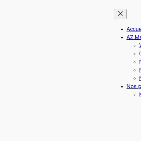
Accue
AZ M
Nos p