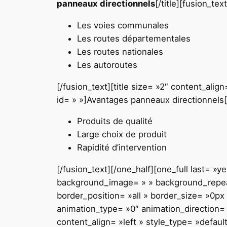
p
a
n
n
e
a
u
x
d
i
r
e
c
t
i
o
n
n
e
l
s
[/title][fusion_text
Les voies communales
Les routes départementales
Les routes nationales
Les autoroutes
[/fusion_text][title size= »2″ content_ali
id= » »]Avantages p
a
n
n
e
a
u
x
d
i
r
e
c
t
i
o
n
n
e
l
s
Produits de qualité
Large choix de produit
Rapidité d’intervention
[/fusion_text][/one_half][one_full last= 
background_image= » » background_repeat
border_position= »all » border_size= »0px
animation_type= »0″ animation_direction= 
content_align= »left » style_type= »defaul