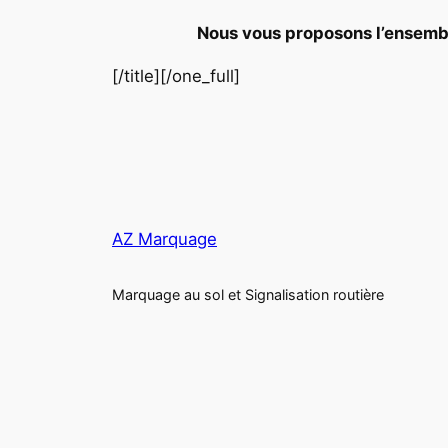
N
o
u
s
v
o
u
s
p
r
o
p
o
s
o
n
s
l
’
e
n
s
e
m
[/title][/one_full]
AZ Marquage
Marquage au sol et Signalisation routière