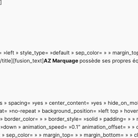
]
gn= »left » style_type= »default » sep_color= » » margin_
[/title][fusion_text]
AZ Marquage
possède ses propres é
»yes » spacing= »yes » center_content= »yes » hide_on_m
= »no-repeat » background_position= »left top » hover_
 » border_color= » » border_style= »solid » padding= » 
»down » animation_speed= »0.1″ animation_offset= » » cla
t » sep_color= » » margin_top= » » margin_bottom= » » cl