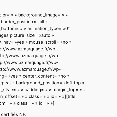
color= » » background_image= » »
border_position= »all »
n_bottom= » » animation_type= »0″
ages picture_size= »auto »
w_nav= »yes » mouse_scroll= »no »
http://www.azmarquage.fr/wp-
»http://www.azmarquage.fr/wp-
http://www.azmarquage.fr/wp-
»http://www.azmarquage.fr/wp-
ing= »yes » center_content= »no »
eat » background_position= »left top »
r_style= » » padding= » » margin_top= » »
offset= » » class= » » id= » »][title
om= » » class= » » id= » »]
certifiés NF.