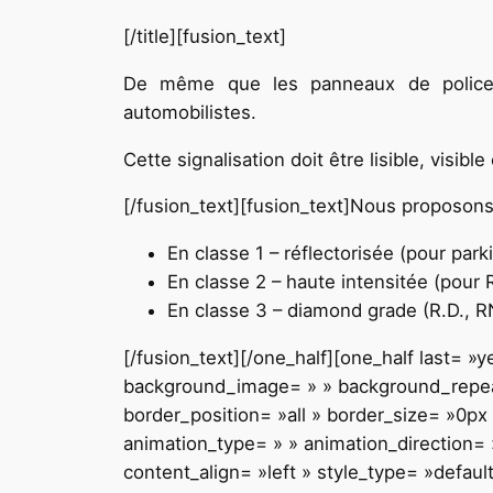
[/title][fusion_text]
De même que les panneaux de police, l
automobilistes.
Cette signalisation doit être lisible, visib
[/fusion_text][fusion_text]Nous proposon
En classe 1 – réflectorisée (pour pa
En classe 2 – haute intensitée (pour 
En classe 3 – diamond grade (R.D., R
[/fusion_text][/one_half][one_half last= 
background_image= » » background_repeat
border_position= »all » border_size= »0px
animation_type= » » animation_direction= »
content_align= »left » style_type= »defaul