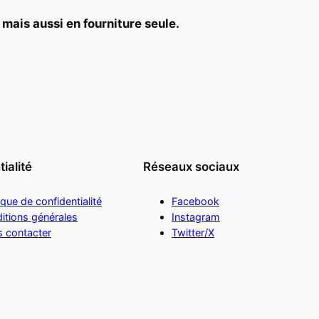
e
m
a
i
s
a
u
s
s
i
e
n
f
o
u
r
n
i
t
u
r
e
s
e
u
l
e
.
ialité
Réseaux sociaux
ique de confidentialité
Facebook
itions générales
Instagram
 contacter
Twitter/X