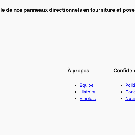
b
l
e
d
e
n
o
s panneaux directionnels
e
n
f
o
u
r
n
i
t
u
r
e
e
t
p
o
s
À propos
Confident
Équipe
Polit
Histoire
Cond
Emplois
Nous