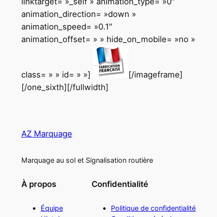
linktarget= »_self » animation_type= »0″
animation_direction= »down »
animation_speed= »0.1″
animation_offset= » » hide_on_mobile= »no »
class= » » id= » »]
[/imageframe]
[/one_sixth][/fullwidth]
AZ Marquage
Marquage au sol et Signalisation routière
À propos
Confidentialité
Équipe
Politique de confidentialité