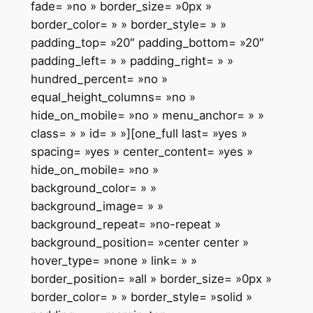
fade= »no » border_size= »0px »
border_color= » » border_style= » »
padding_top= »20″ padding_bottom= »20″
padding_left= » » padding_right= » »
hundred_percent= »no »
equal_height_columns= »no »
hide_on_mobile= »no » menu_anchor= » »
class= » » id= » »][one_full last= »yes »
spacing= »yes » center_content= »yes »
hide_on_mobile= »no »
background_color= » »
background_image= » »
background_repeat= »no-repeat »
background_position= »center center »
hover_type= »none » link= » »
border_position= »all » border_size= »0px »
border_color= » » border_style= »solid »