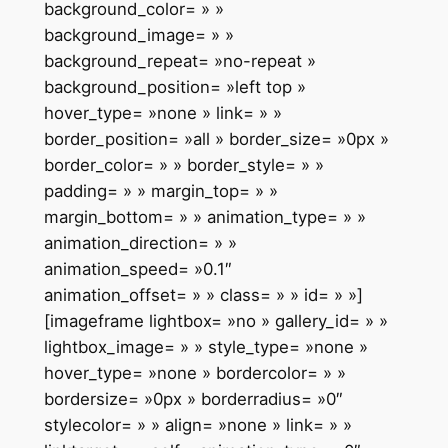
background_color= » »
background_image= » »
background_repeat= »no-repeat »
background_position= »left top »
hover_type= »none » link= » »
border_position= »all » border_size= »0px »
border_color= » » border_style= » »
padding= » » margin_top= » »
margin_bottom= » » animation_type= » »
animation_direction= » »
animation_speed= »0.1″
animation_offset= » » class= » » id= » »]
[imageframe lightbox= »no » gallery_id= » »
lightbox_image= » » style_type= »none »
hover_type= »none » bordercolor= » »
bordersize= »0px » borderradius= »0″
stylecolor= » » align= »none » link= » »