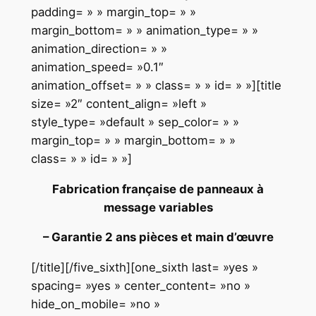
padding= » » margin_top= » »
margin_bottom= » » animation_type= » »
animation_direction= » »
animation_speed= »0.1″
animation_offset= » » class= » » id= » »][title
size= »2″ content_align= »left »
style_type= »default » sep_color= » »
margin_top= » » margin_bottom= » »
class= » » id= » »]
Fabrication française de panneaux à
message variables
– Garantie 2 ans pièces et main d’œuvre
[/title][/five_sixth][one_sixth last= »yes »
spacing= »yes » center_content= »no »
hide_on_mobile= »no »