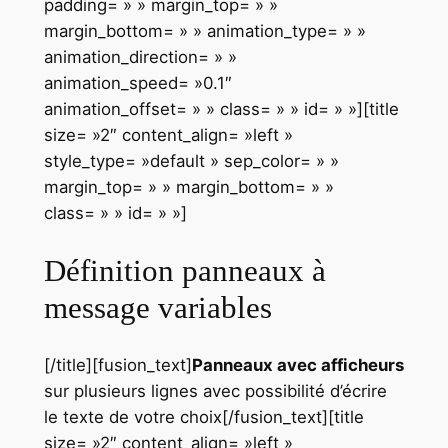
padding= » » margin_top= » »
margin_bottom= » » animation_type= » »
animation_direction= » »
animation_speed= »0.1″
animation_offset= » » class= » » id= » »][title
size= »2″ content_align= »left »
style_type= »default » sep_color= » »
margin_top= » » margin_bottom= » »
class= » » id= » »]
Définition panneaux à
message variables
[/title][fusion_text]
Panneaux avec afficheurs
sur plusieurs lignes avec possibilité d’écrire
le texte de votre choix[/fusion_text][title
size= »2″ content_align= »left »