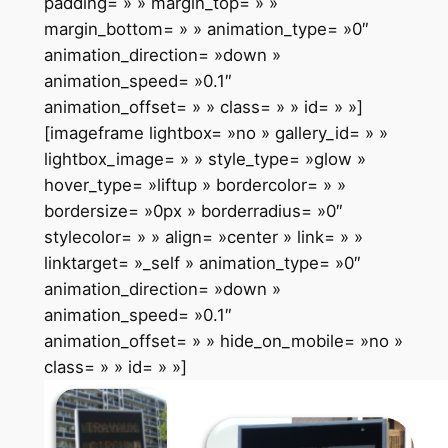
padding= » » margin_top= » »
margin_bottom= » » animation_type= »0″
animation_direction= »down »
animation_speed= »0.1″
animation_offset= » » class= » » id= » »]
[imageframe lightbox= »no » gallery_id= » »
lightbox_image= » » style_type= »glow »
hover_type= »liftup » bordercolor= » »
bordersize= »0px » borderradius= »0″
stylecolor= » » align= »center » link= » »
linktarget= »_self » animation_type= »0″
animation_direction= »down »
animation_speed= »0.1″
animation_offset= » » hide_on_mobile= »no »
class= » » id= » »]