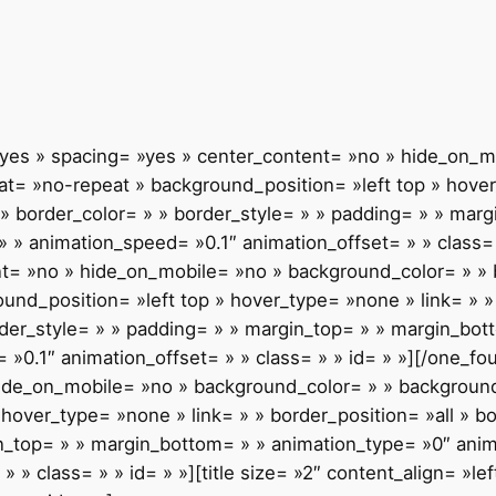
= »yes » spacing= »yes » center_content= »no » hide_on_
= »no-repeat » background_position= »left top » hover_
 » border_color= » » border_style= » » padding= » » mar
» » animation_speed= »0.1″ animation_offset= » » class= 
ent= »no » hide_on_mobile= »no » background_color= » 
d_position= »left top » hover_type= »none » link= » » 
rder_style= » » padding= » » margin_top= » » margin_bot
»0.1″ animation_offset= » » class= » » id= » »][/one_fou
hide_on_mobile= »no » background_color= » » backgrou
 hover_type= »none » link= » » border_position= »all » b
in_top= » » margin_bottom= » » animation_type= »0″ ani
 » class= » » id= » »][title size= »2″ content_align= »lef