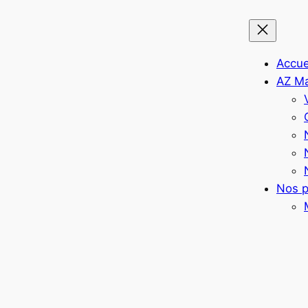
Accue
AZ M
Nos p