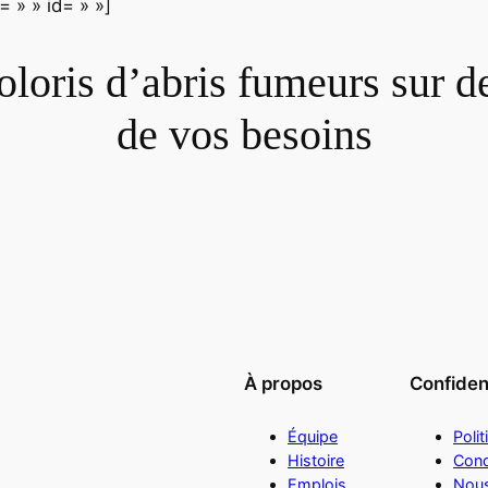
 » » id= » »]
oloris d’abris fumeurs sur 
de vos besoins
À propos
Confident
Équipe
Polit
Histoire
Cond
Emplois
Nous