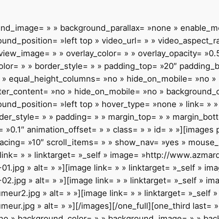
ound_image= » » background_parallax= »none » enable_mo
nd_position= »left top » video_url= » » video_aspect_r
iew_image= » » overlay_color= » » overlay_opacity= »0.
olor= » » border_style= » » padding_top= »20″ padding_
 » equal_height_columns= »no » hide_on_mobile= »no » m
enter_content= »no » hide_on_mobile= »no » background
d_position= »left top » hover_type= »none » link= » » 
rder_style= » » padding= » » margin_top= » » margin_bot
»0.1″ animation_offset= » » class= » » id= » »][images p
cing= »10″ scroll_items= » » show_nav= »yes » mouse_s
 link= » » linktarget= »_self » image= »http://www.azmar
jpg » alt= » »][image link= » » linktarget= »_self » i
jpg » alt= » »][image link= » » linktarget= »_self » 
eur2.jpg » alt= » »][image link= » » linktarget= »_self
ur.jpg » alt= » »][/images][/one_full][one_third last= 
no » background_color= » » background_image= » » bac