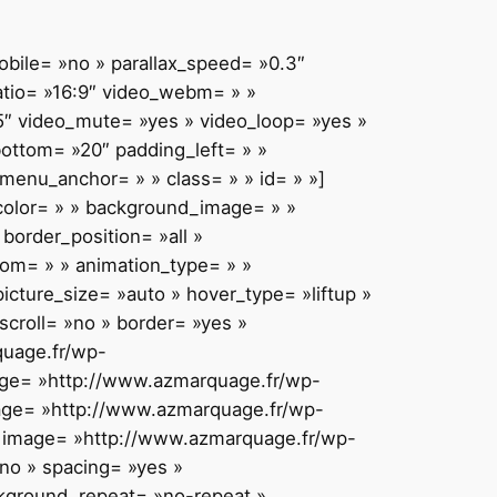
bile= »no » parallax_speed= »0.3″
atio= »16:9″ video_webm= » »
5″ video_mute= »yes » video_loop= »yes »
bottom= »20″ padding_left= » »
enu_anchor= » » class= » » id= » »]
_color= » » background_image= » »
border_position= »all »
tom= » » animation_type= » »
icture_size= »auto » hover_type= »liftup »
croll= »no » border= »yes »
quage.fr/wp-
mage= »http://www.azmarquage.fr/wp-
image= »http://www.azmarquage.fr/wp-
 » image= »http://www.azmarquage.fr/wp-
»no » spacing= »yes »
kground_repeat= »no-repeat »