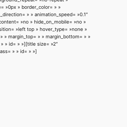
e= »0px » border_color= » »
_direction= » » animation_speed= »0.1″
r_content= »no » hide_on_mobile= »no »
tion= »left top » hover_type= »none »
= » » margin_top= » » margin_bottom= » »
» id= » »][title size= »2″
ass= » » id= » »]