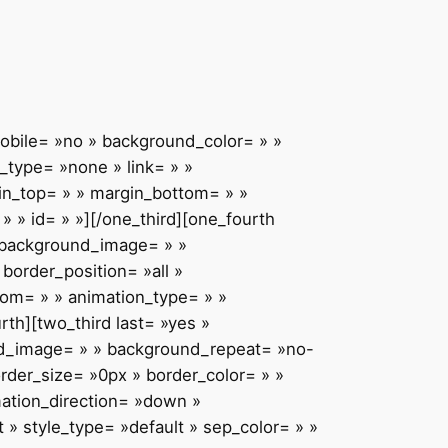
mobile= »no » background_color= » »
type= »none » link= » »
gin_top= » » margin_bottom= » »
» » id= » »][/one_third][one_fourth
» background_image= » »
border_position= »all »
tom= » » animation_type= » »
rth][two_third last= »yes »
nd_image= » » background_repeat= »no-
order_size= »0px » border_color= » »
mation_direction= »down »
t » style_type= »default » sep_color= » »