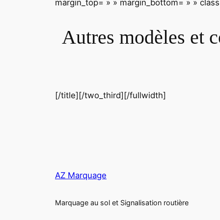
margin_top= » » margin_bottom= » » class=
Autres modèles et c
[/title][/two_third][/fullwidth]
AZ Marquage
Marquage au sol et Signalisation routière