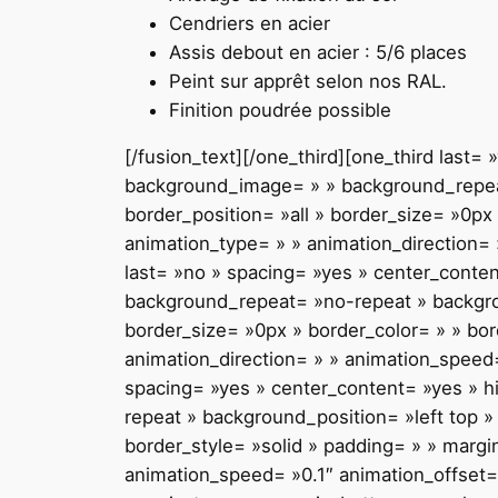
Cendriers en acier
Assis debout en acier : 5/6 places
Peint sur apprêt selon nos RAL.
Finition poudrée possible
[/fusion_text][/one_third][one_third last
background_image= » » background_repeat
border_position= »all » border_size= »0px
animation_type= » » animation_direction= 
last= »no » spacing= »yes » center_cont
background_repeat= »no-repeat » backgroun
border_size= »0px » border_color= » » bo
animation_direction= » » animation_speed= 
spacing= »yes » center_content= »yes » 
repeat » background_position= »left top »
border_style= »solid » padding= » » marg
animation_speed= »0.1″ animation_offset= »