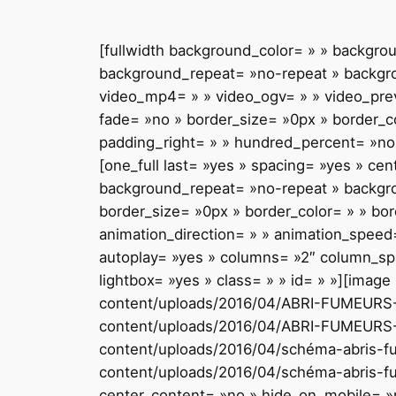
[fullwidth background_color= » » backgr
background_repeat= »no-repeat » backgrou
video_mp4= » » video_ogv= » » video_prev
fade= »no » border_size= »0px » border_c
padding_right= » » hundred_percent= »no
[one_full last= »yes » spacing= »yes » c
background_repeat= »no-repeat » backgroun
border_size= »0px » border_color= » » bo
animation_direction= » » animation_speed= 
autoplay= »yes » columns= »2″ column_spa
lightbox= »yes » class= » » id= » »][image
content/uploads/2016/04/ABRI-FUMEURS-01.
content/uploads/2016/04/ABRI-FUMEURS-02.
content/uploads/2016/04/schéma-abris-fum
content/uploads/2016/04/schéma-abris-fume
center_content= »no » hide_on_mobile= »