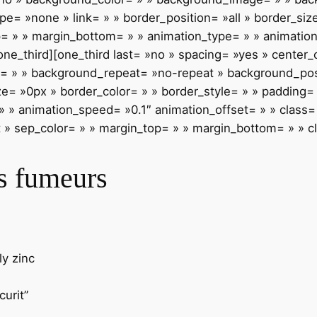
pe= »none » link= » » border_position= »all » border_siz
p= » » margin_bottom= » » animation_type= » » animation
[/one_third][one_third last= »no » spacing= »yes » cente
 » » background_repeat= »no-repeat » background_posi
size= »0px » border_color= » » border_style= » » padding
 » animation_speed= »0.1″ animation_offset= » » class= » 
t » sep_color= » » margin_top= » » margin_bottom= » » cl
is fumeurs
ly zinc
urit”